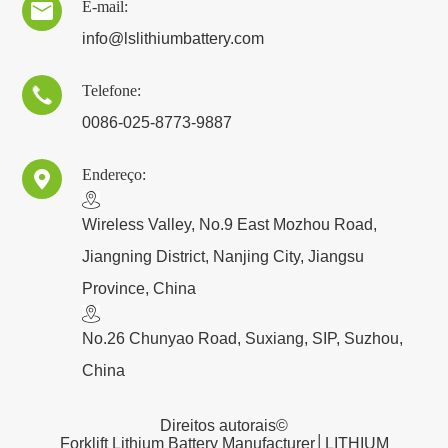
E-mail:

info@lslithiumbattery.com
Telefone:

0086-025-8773-9887
Endereço:

​Wireless Valley, No.9 East Mozhou Road,
Jiangning District, Nanjing City, Jiangsu
Province, China
No.26 Chunyao Road, Suxiang, SIP, Suzhou,
China
Direitos autorais©
Forklift Lithium Battery Manufacturer│LITHIUM