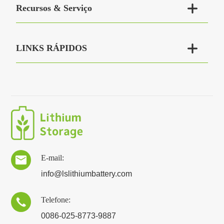

Recursos & Serviço

LINKS RÁPIDOS
E-mail:

info@lslithiumbattery.com
Telefone:

0086-025-8773-9887