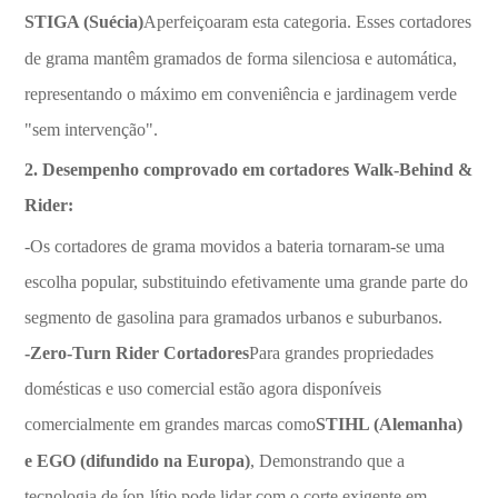
STIGA (Suécia)
Aperfeiçoaram esta categoria. Esses cortadores
de grama mantêm gramados de forma silenciosa e automática,
representando o máximo em conveniência e jardinagem verde
"sem intervenção".
2. Desempenho comprovado em cortadores Walk-Behind &
Rider:
-Os cortadores de grama movidos a bateria tornaram-se uma
escolha popular, substituindo efetivamente uma grande parte do
segmento de gasolina para gramados urbanos e suburbanos.
-Zero-Turn Rider Cortadores
Para grandes propriedades
domésticas e uso comercial estão agora disponíveis
comercialmente em grandes marcas como
STIHL (Alemanha)
e EGO (difundido na Europa
)
, Demonstrando que a
tecnologia de íon-lítio pode lidar com o corte exigente em