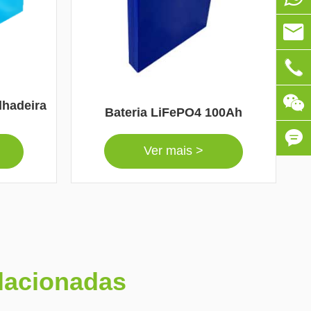

info@

0086-

ilhadeira
Bateria LiFePO4 100Ah

Ver mais >

elacionadas