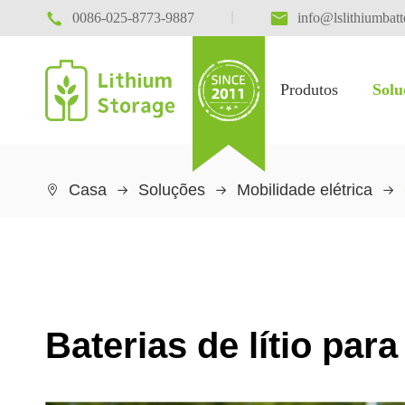

|

0086-025-8773-9887
info@lslithiumbat
Produtos
Solu
Armazenamento de energia
Mobilidade elétrica
Casa
Soluções
Mobilidade elétrica

Baterias de lítio par