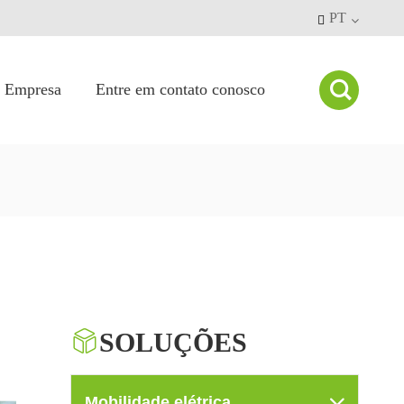
PT


Empresa
Entre em contato conosco
ontrole de qualidade
Perfil da empresa
Notícias da empresa

SOLUÇÕES
Mobilidade elétrica
