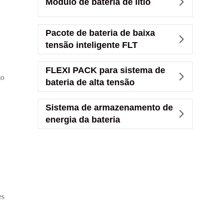
Módulo de bateria de lítio

Pacote de bateria de baixa

tensão inteligente FLT
FLEXI PACK para sistema de

mo
bateria de alta tensão
Sistema de armazenamento de

energia da bateria
es