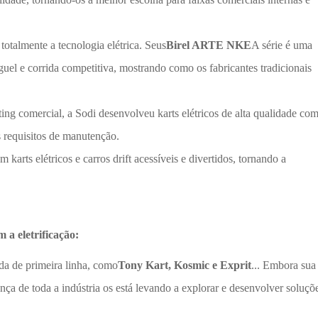
otalmente a tecnologia elétrica. Seus
Birel ARTE NKE
A série é uma
uguel e corrida competitiva, mostrando como os fabricantes tradicionais
ting comercial, a Sodi desenvolveu karts elétricos de alta qualidade co
 requisitos de manutenção.
rts elétricos e carros drift acessíveis e divertidos, tornando a
 a eletrificação:
da de primeira linha, como
Tony Kart, Kosmic e Exprit
... Embora sua
ança de toda a indústria os está levando a explorar e desenvolver soluçõ