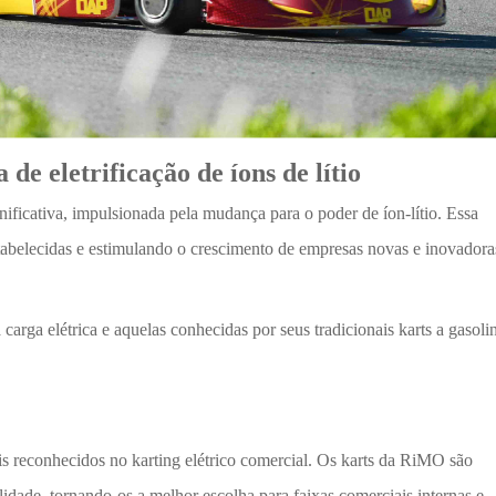
de eletrificação de íons de lítio
nificativa, impulsionada pela mudança para o poder de íon-lítio. Essa
tabelecidas e estimulando o crescimento de empresas novas e inovadora
arga elétrica e aquelas conhecidas por seus tradicionais karts a gasoli
 reconhecidos no karting elétrico comercial. Os karts da RiMO são
idade, tornando-os a melhor escolha para faixas comerciais internas e