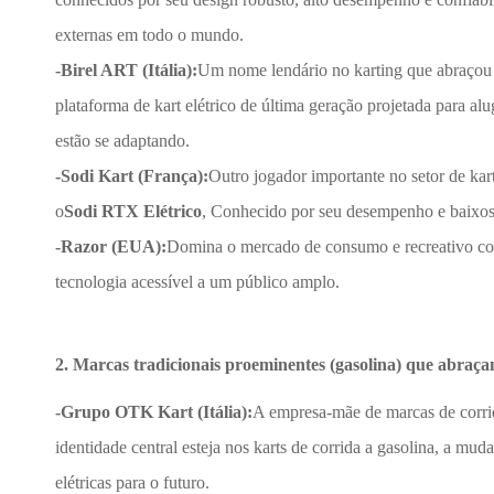
externas em todo o mundo.
-Birel ART (Itália):
Um nome lendário no karting que abraçou t
plataforma de kart elétrico de última geração projetada para al
estão se adaptando.
-Sodi Kart (França):
Outro jogador importante no setor de kar
o
Sodi RTX
Elétrico
, Conhecido por seu desempenho e baixos
-Razor (EUA):
Domina o mercado de consumo e recreativo com ka
tecnologia acessível a um público amplo.
2. Marcas tradicionais proeminentes (gasolina) que abraçam
-Grupo OTK Kart (Itália):
A empresa-mãe de marcas de corri
identidade central esteja nos karts de corrida a gasolina, a mud
elétricas para o futuro.