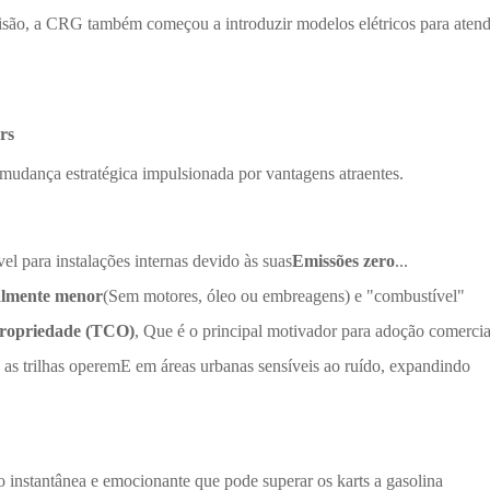
ecisão, a CRG também começou a introduzir modelos elétricos para aten
ers
mudança estratégica impulsionada por vantagens atraentes.
vel para instalações internas devido às suas
Emissões zero
...
almente menor
(Sem motores, óleo ou embreagens) e "combustível"
 propriedade (TCO)
, Que é o principal motivador para adoção comercia
 as trilhas operemE em áreas urbanas sensíveis ao ruído, expandindo
o instantânea e emocionante que pode superar os karts a gasolina