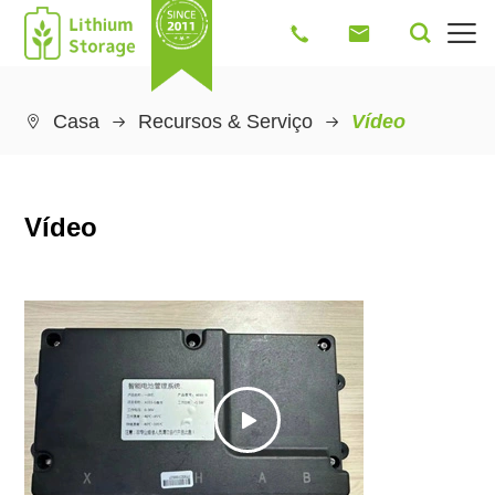




Casa
Recursos & Serviço
Vídeo

Vídeo
