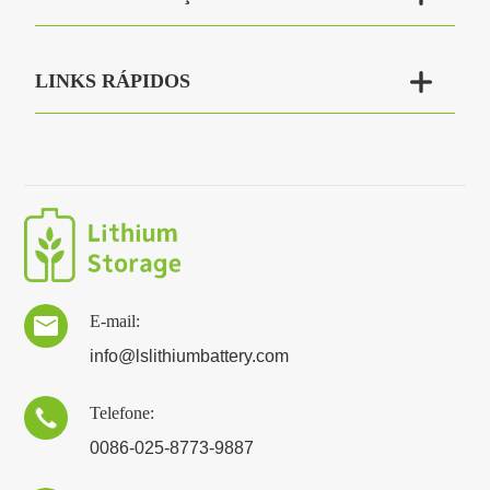

LINKS RÁPIDOS
E-mail:

info@lslithiumbattery.com
Telefone:

0086-025-8773-9887