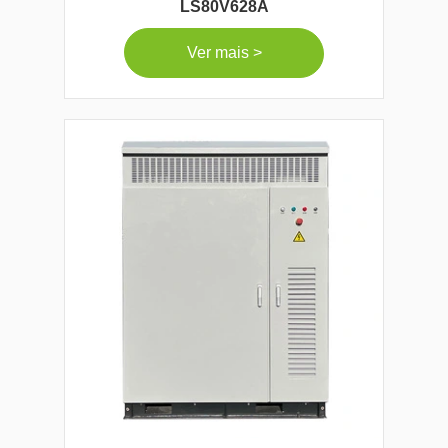
LS80V628A
Ver mais >