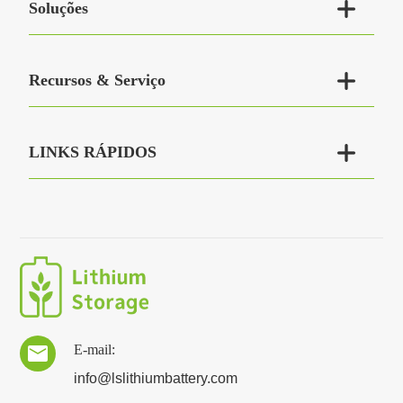

Soluções

Recursos & Serviço

LINKS RÁPIDOS
E-mail:

info@lslithiumbattery.com