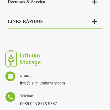

Recursos & Serviço

LINKS RÁPIDOS
E-mail:

info@lslithiumbattery.com
Telefone:

0086-025-8773-9887