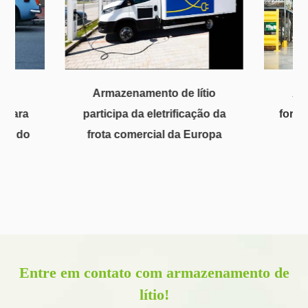
Armazenamento de lítio
Ar
o para
participa da eletrificação da
forne
cos do
frota comercial da Europa
lí
e
Entre em contato com armazenamento de
lítio!