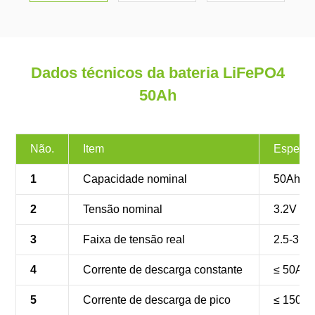
Dados técnicos da bateria LiFePO4
50Ah
Não.
Item
Especif
1
Capacidade nominal
50Ah
2
Tensão nominal
3.2V
3
Faixa de tensão real
2.5-3.6
4
Corrente de descarga constante
≤ 50A
5
Corrente de descarga de pico
≤ 150A