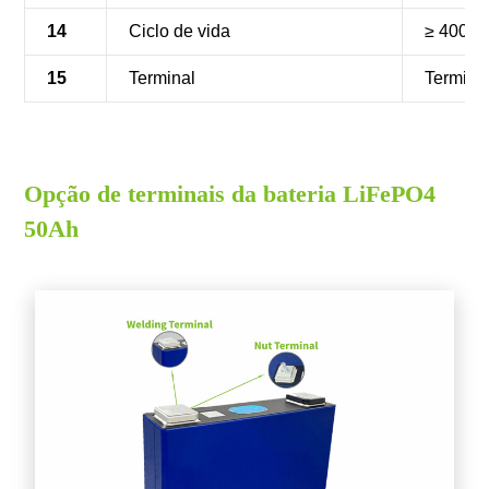
14
Ciclo de vida
≥ 4000 
15
Terminal
Termina
Opção de terminais da bateria LiFePO4
50Ah