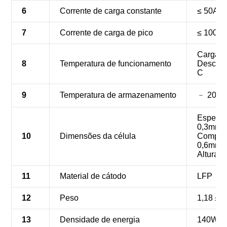
6
Corrente de carga constante
≤ 50A
7
Corrente de carga de pico
≤ 100A
Carga: 
8
Temperatura de funcionamento
Descarga
C
9
Temperatura de armazenamento
﹣ 20 °C
Espessu
0,3mm
10
Dimensões da célula
Comprim
0,6mm
Altura:
11
Material de cátodo
LFP
12
Peso
1,18 ± 0
13
Densidade de energia
140Wh/